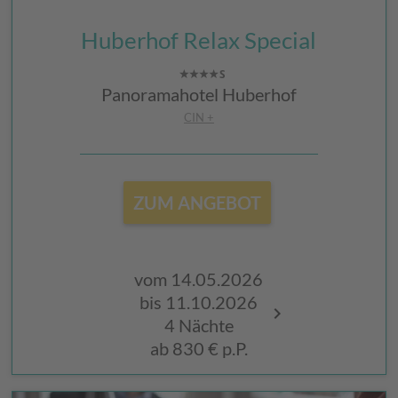
Huberhof Relax Special
Panoramahotel Huberhof
CIN +
ZUM ANGEBOT
vom 14.05.2026
vom 06.05.
bis 11.10.2026
bis 23.10.2
4 Nächte
4 Nächte
ab
830 €
p.P.
ab
830 €
p