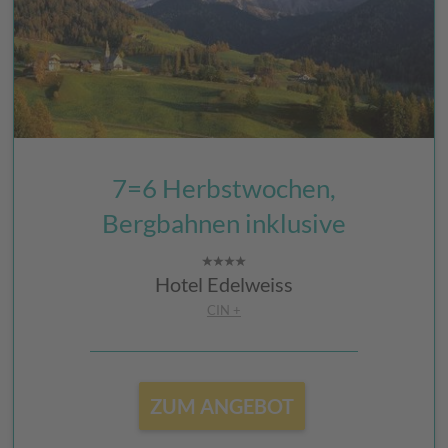
7=6 Herbstwochen,
Bergbahnen inklusive
Hotel Edelweiss
CIN +
ZUM ANGEBOT