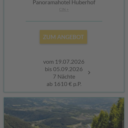
Panoramahotel Huberhof
CIN +
ZUM ANGEBOT
vom 19.07.2026
vom 17.07.
bis 05.09.2026
bis 04.09.2
7 Nächte
7 Nächte
ab
1610 €
p.P.
ab
1610 €