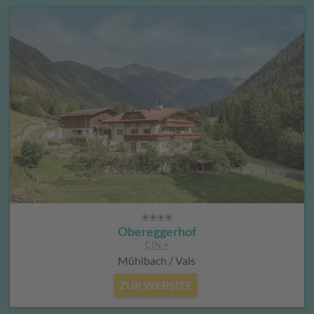
Obereggerhof
CIN +
Mühlbach / Vals
ZUR WEBSITE