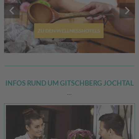
keyboard_arrow_left
keyboard_arrow_right
ZU DEN WELLNESSHOTELS
INFOS RUND UM GITSCHBERG JOCHTAL
...