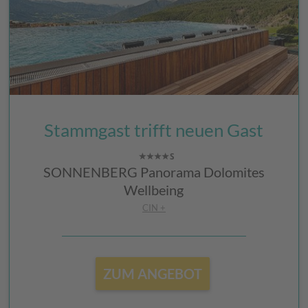
Stammgast trifft neuen Gast
SONNENBERG Panorama Dolomites
Wellbeing
CIN +
ZUM ANGEBOT