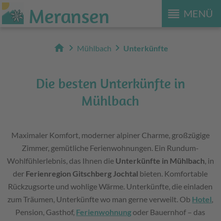
Meransen
reorder
MENÜ
home
chevron_right
chevron_right
Mühlbach
Unterkünfte
Die besten Unterkünfte in
Mühlbach
Maximaler Komfort, moderner alpiner Charme, großzügige
Zimmer, gemütliche Ferienwohnungen. Ein Rundum-
Wohlfühlerlebnis, das Ihnen die
Unterkünfte in Mühlbach
, in
der
Ferienregion Gitschberg Jochtal
bieten. Komfortable
Rückzugsorte und wohlige Wärme. Unterkünfte, die einladen
zum Träumen, Unterkünfte wo man gerne verweilt. Ob
Hotel
,
Pension, Gasthof,
Ferienwohnung
oder Bauernhof – das