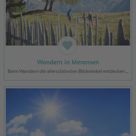
favorite
Wandern in Meransen
Beim Wandern die allerschönsten Blickwinkel entdecken ...