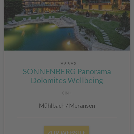
SONNENBERG Panorama
Dolomites Wellbeing
CIN +
Mühlbach / Meransen
ZUR WEBSITE