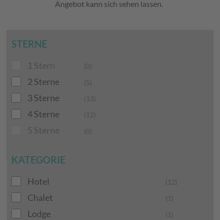
Angebot kann sich sehen lassen.
STERNE
1 Stern
(0)
2 Sterne
(5)
3 Sterne
(13)
4 Sterne
(12)
5 Sterne
(0)
KATEGORIE
Hotel
(12)
Chalet
(1)
Lodge
(1)