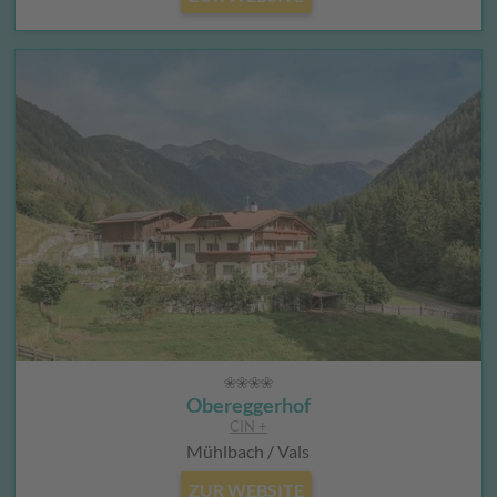
Obereggerhof
CIN +
Mühlbach / Vals
ZUR WEBSITE