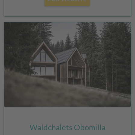
Waldchalets Obomilla