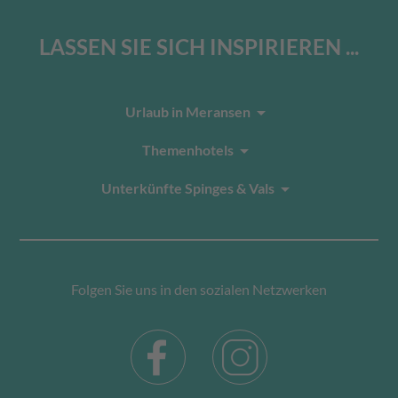
LASSEN SIE SICH INSPIRIEREN ...
arrow_drop_down
Urlaub in Meransen
arrow_drop_down
Themenhotels
arrow_drop_down
Unterkünfte Spinges & Vals
Folgen Sie uns in den sozialen Netzwerken
Facebook
Instagram