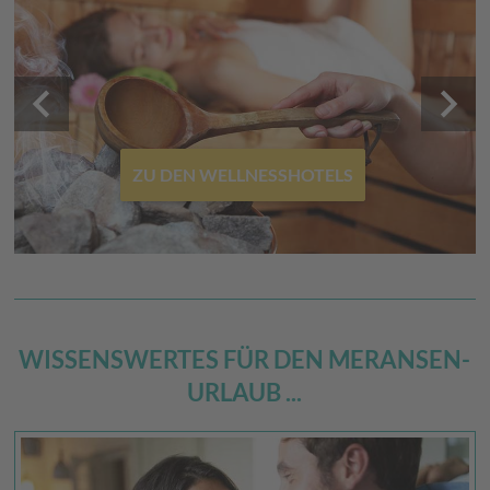
keyboard_arrow_left
keyboard_arrow_right
ZU DEN WELLNESSHOTELS
WISSENSWERTES FÜR DEN MERANSEN-
URLAUB ...